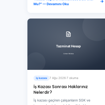
Mu?" — Devamını Oku
7 Ağu 2026
·
7 okuma
iş kazası
İş Kazası Sonrası Haklarınız
Nelerdir?
İş kazası geçiren çalışanların SGK ve