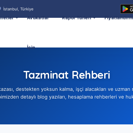
İstanbul, Türkiye
metler
Avukatlar
Rapor Türleri
Fiyatlandır
İçin
Tazminat Rehberi
ş kazası, destekten yoksun kalma, işçi alacakları ve uzman
mizden detaylı blog yazıları, hesaplama rehberleri ve huku