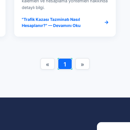
kalemleri ve hesaplama yöntemleri hakkında
detaylı bilgi.
"Trafik Kazası Tazminatı Nasıl
Hesaplanır?" — Devamını Oku
«
1
»