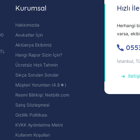
Kurumsal
Hızlı İl
Hakkımızda
Herhangi bi
varsa, ekib
00
Avukatlar İçin
Aktüerya Ekibimiz
055
 TL
Hangi Rapor Sizin İçin?
İstanbul, T
Ücretsiz Hızlı Tahmin
Sıkça Sorulan Sorular
Ileti
Müşteri Yorumları (4.8★)
Resmi Bilirkişi: Netbilir.com
Satış Sözleşmesi
Gizlilik Politikası
KVKK Aydınlatma Metni
Kullanım Koşulları