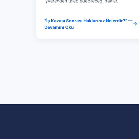
işverenden talep edebileceği haklar.
"İş Kazası Sonrası Haklarınız Nelerdir?" —
Devamını Oku