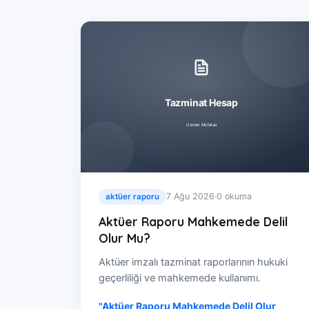
7 Ağu 2026
·
0 okuma
aktüer raporu
Aktüer Raporu Mahkemede Delil
Olur Mu?
Aktüer imzalı tazminat raporlarının hukuki
geçerliliği ve mahkemede kullanımı.
"Aktüer Raporu Mahkemede Delil Olur