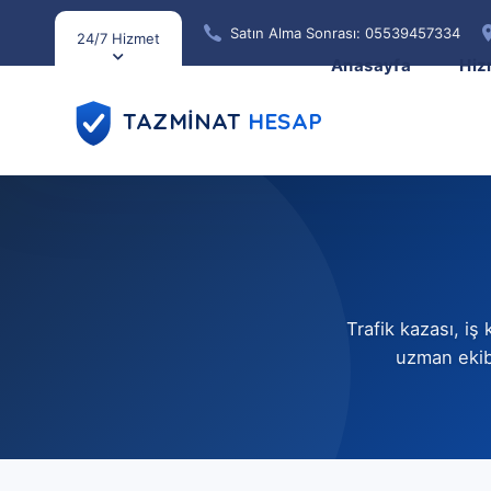
Satın Alma Sonrası: 05539457334
24/7 Hizmet
Anasayfa
Hiz
TAZMİNAT
HESAP
Trafik kazası, i
uzman ekibi