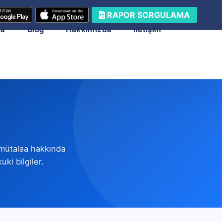
RAPOR SORGULAMA
ma
Blog
Hakkımızda
İletişim
 mütalaa hakkında
ki bilgiler.