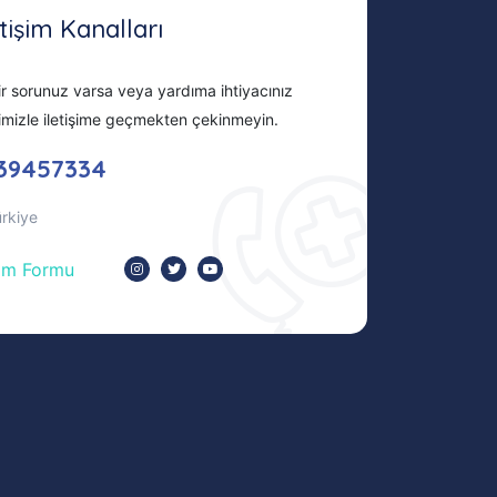
etişim Kanalları
r sorunuz varsa veya yardıma ihtiyacınız
imizle iletişime geçmekten çekinmeyin.
39457334
ürkiye
şim Formu