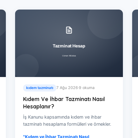
7 Ağu 2026
·
9 okuma
kıdem tazminatı
Kıdem Ve İhbar Tazminatı Nasıl
Hesaplanır?
İş Kanunu kapsamında kıdem ve ihbar
tazminatı hesaplama formülleri ve örnekler.
"Kıdem ve İhbar Tazminatı Nasıl