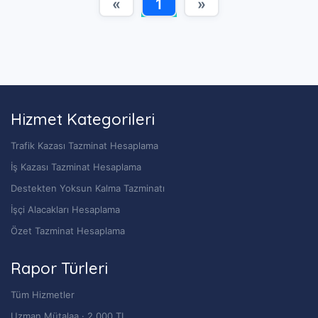
«
1
»
Hizmet Kategorileri
Trafik Kazası Tazminat Hesaplama
İş Kazası Tazminat Hesaplama
Destekten Yoksun Kalma Tazminatı
İşçi Alacakları Hesaplama
Özet Tazminat Hesaplama
Rapor Türleri
Tüm Hizmetler
Uzman Mütalaa · 2.000 TL