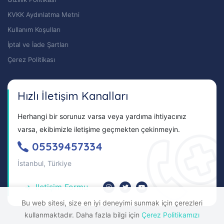
KVKK Aydınlatma Metni
Kullanım Koşulları
İptal ve İade Şartları
Çerez Politikası
Hızlı İletişim Kanalları
Herhangi bir sorunuz varsa veya yardıma ihtiyacınız
varsa, ekibimizle iletişime geçmekten çekinmeyin.
05539457334
İstanbul, Türkiye
Iletişim Formu
Bu web sitesi, size en iyi deneyimi sunmak için çerezleri
kullanmaktadır. Daha fazla bilgi için
Çerez Politikamızı