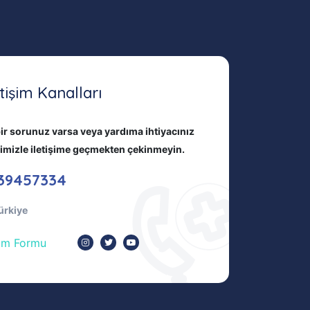
etişim Kanalları
ir sorunuz varsa veya yardıma ihtiyacınız
bimizle iletişime geçmekten çekinmeyin.
39457334
ürkiye
şim Formu