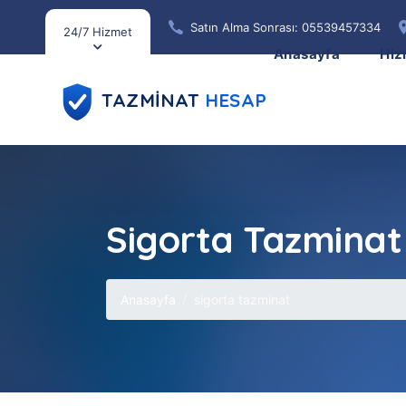
Satın Alma Sonrası: 05539457334
24/7 Hizmet
Anasayfa
Hiz
TAZMİNAT
HESAP
Sigorta Tazminat
Anasayfa
sigorta tazminat