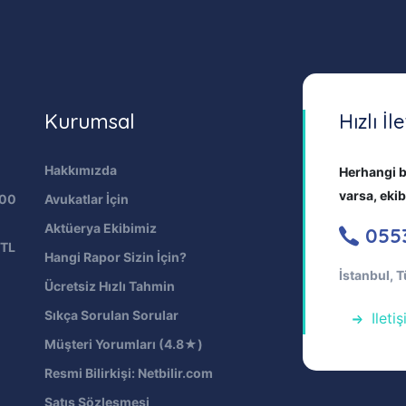
Kurumsal
Hızlı İl
Hakkımızda
Herhangi b
varsa, eki
000
Avukatlar İçin
Aktüerya Ekibimiz
055
 TL
Hangi Rapor Sizin İçin?
İstanbul, T
Ücretsiz Hızlı Tahmin
Sıkça Sorulan Sorular
Ileti
Müşteri Yorumları (4.8★)
Resmi Bilirkişi: Netbilir.com
Satış Sözleşmesi