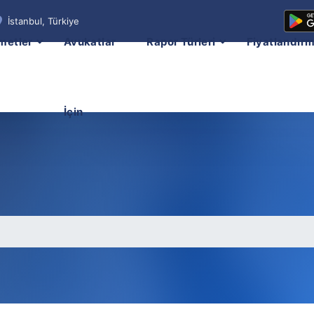
İstanbul, Türkiye
metler
Avukatlar
Rapor Türleri
Fiyatlandır
İçin