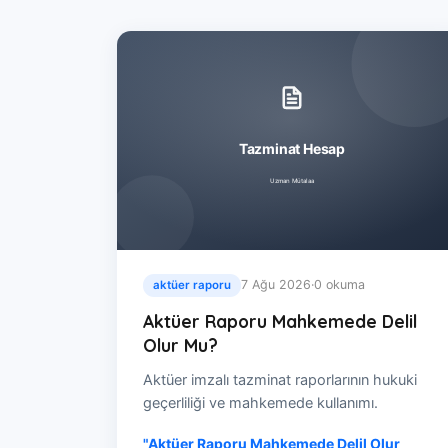
7 Ağu 2026
·
0 okuma
aktüer raporu
Aktüer Raporu Mahkemede Delil
Olur Mu?
Aktüer imzalı tazminat raporlarının hukuki
geçerliliği ve mahkemede kullanımı.
"Aktüer Raporu Mahkemede Delil Olur