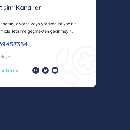
etişim Kanalları
r sorunuz varsa veya yardıma ihtiyacınız
imizle iletişime geçmekten çekinmeyin.
39457334
ürkiye
şim Formu