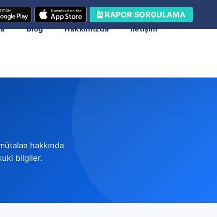
RAPOR SORGULAMA
ma
Blog
Hakkımızda
İletişim
 mütalaa hakkında
ki bilgiler.