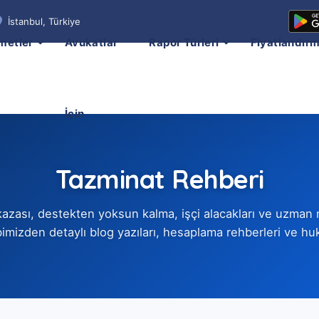
İstanbul, Türkiye
metler
Avukatlar
Rapor Türleri
Fiyatlandır
İçin
Tazminat Rehberi
ş kazası, destekten yoksun kalma, işçi alacakları ve uzman
mizden detaylı blog yazıları, hesaplama rehberleri ve huku