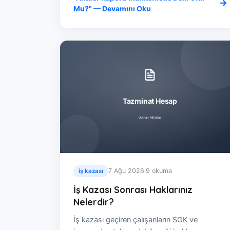
Mu?" — Devamını Oku
7 Ağu 2026
·
9 okuma
iş kazası
İş Kazası Sonrası Haklarınız
Nelerdir?
İş kazası geçiren çalışanların SGK ve