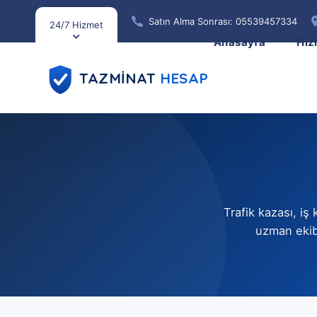
Satın Alma Sonrası: 05539457334
24/7 Hizmet
Anasayfa
Hiz
TAZMİNAT
HESAP
Trafik kazası, i
uzman ekibi