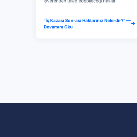
işverenden talep edebileceği haklar.
"İş Kazası Sonrası Haklarınız Nelerdir?" —
Devamını Oku