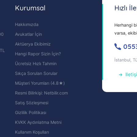
Kurumsal
Hızlı İl
Hakkımızda
Herhangi bi
varsa, ekib
00
Avukatlar İçin
Aktüerya Ekibimiz
055
 TL
Hangi Rapor Sizin İçin?
İstanbul, T
Ücretsiz Hızlı Tahmin
Sıkça Sorulan Sorular
Ileti
Müşteri Yorumları (4.8★)
Resmi Bilirkişi: Netbilir.com
Satış Sözleşmesi
Gizlilik Politikası
KVKK Aydınlatma Metni
Kullanım Koşulları