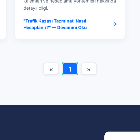
kalemleri ve hesaplama yöntemleri hakkında
detaylı bilgi.
"Trafik Kazası Tazminatı Nasıl
Hesaplanır?" — Devamını Oku
«
1
»