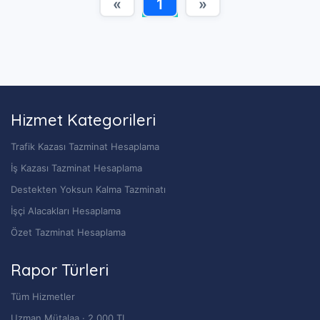
«
1
»
Hizmet Kategorileri
Trafik Kazası Tazminat Hesaplama
İş Kazası Tazminat Hesaplama
Destekten Yoksun Kalma Tazminatı
İşçi Alacakları Hesaplama
Özet Tazminat Hesaplama
Rapor Türleri
Tüm Hizmetler
Uzman Mütalaa · 2.000 TL