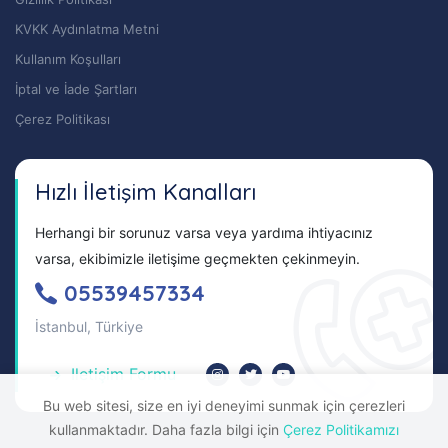
KVKK Aydınlatma Metni
Kullanım Koşulları
İptal ve İade Şartları
Çerez Politikası
Hızlı İletişim Kanalları
Herhangi bir sorunuz varsa veya yardıma ihtiyacınız
varsa, ekibimizle iletişime geçmekten çekinmeyin.
05539457334
İstanbul, Türkiye
Iletişim Formu
Bu web sitesi, size en iyi deneyimi sunmak için çerezleri
kullanmaktadır. Daha fazla bilgi için
Çerez Politikamızı