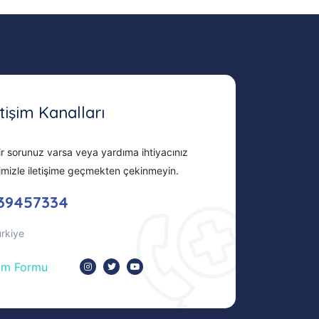
etişim Kanalları
r sorunuz varsa veya yardıma ihtiyacınız
imizle iletişime geçmekten çekinmeyin.
39457334
ürkiye
şim Formu