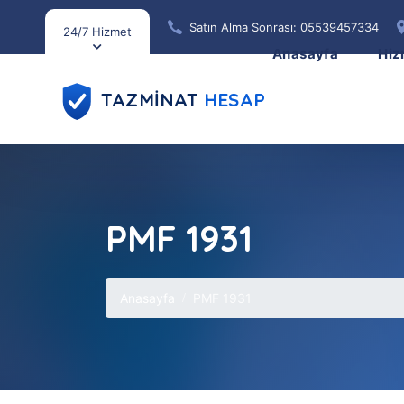
Satın Alma Sonrası: 05539457334
24/7 Hizmet
Anasayfa
Hiz
TAZMİNAT
HESAP
PMF 1931
Anasayfa
PMF 1931