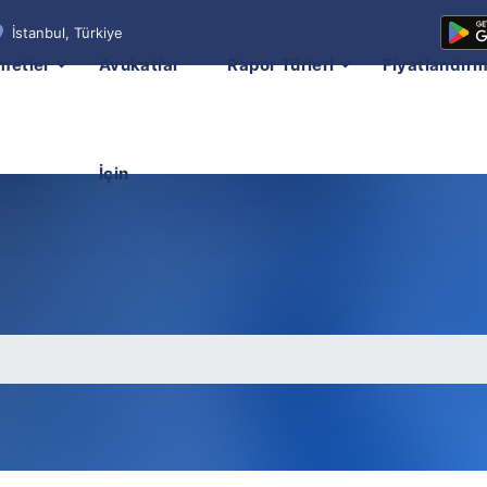
İstanbul, Türkiye
metler
Avukatlar
Rapor Türleri
Fiyatlandır
İçin