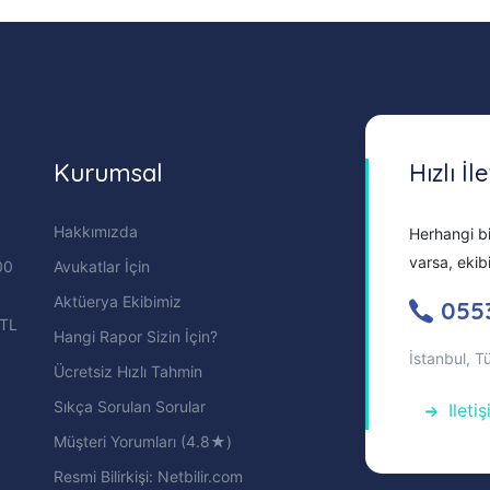
Kurumsal
Hızlı İl
Hakkımızda
Herhangi bi
varsa, ekib
00
Avukatlar İçin
Aktüerya Ekibimiz
055
 TL
Hangi Rapor Sizin İçin?
İstanbul, T
Ücretsiz Hızlı Tahmin
Sıkça Sorulan Sorular
Ileti
Müşteri Yorumları (4.8★)
Resmi Bilirkişi: Netbilir.com