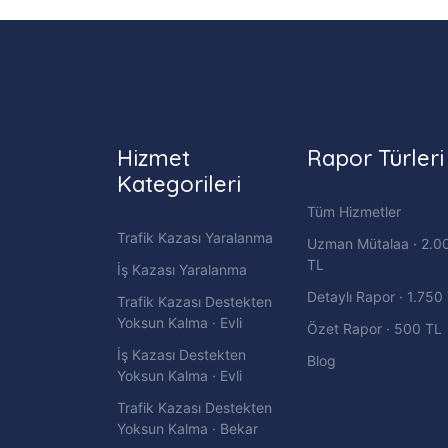
Hizmet
Rapor Türleri
Kategorileri
Tüm Hizmetler
Trafik Kazası Yaralanma
Uzman Mütalaa · 2.0
TL
İş Kazası Yaralanma
Detaylı Rapor · 1.750
Trafik Kazası Destekten
Yoksun Kalma · Evli
Özet Rapor · 500 TL
İş Kazası Destekten
Blog
Yoksun Kalma · Evli
Trafik Kazası Destekten
Yoksun Kalma · Bekar