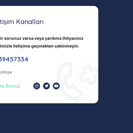
etişim Kanalları
ir sorunuz varsa veya yardıma ihtiyacınız
bimizle iletişime geçmekten çekinmeyin.
39457334
ürkiye
şim Formu