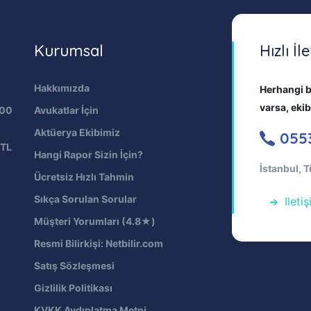
Kurumsal
Hızlı İl
Hakkımızda
Herhangi b
varsa, eki
000
Avukatlar İçin
Aktüerya Ekibimiz
055
 TL
Hangi Rapor Sizin İçin?
İstanbul, T
Ücretsiz Hızlı Tahmin
Sıkça Sorulan Sorular
Ileti
Müşteri Yorumları (4.8★)
Resmi Bilirkişi: Netbilir.com
Satış Sözleşmesi
Gizlilik Politikası
KVKK Aydınlatma Metni