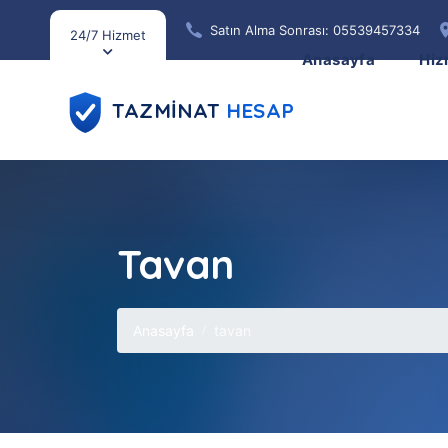
Satın Alma Sonrası: 05539457334
24/7 Hizmet
Anasayfa
Hiz
TAZMİNAT
HESAP
Tavan
Anasayfa
tavan