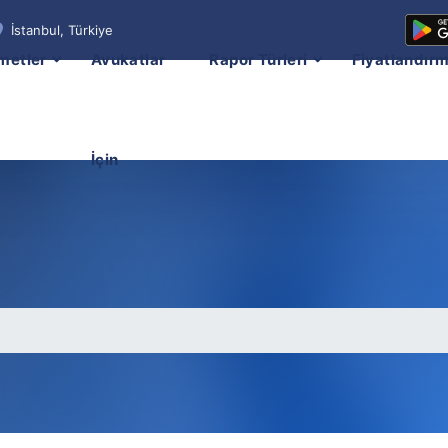
İstanbul, Türkiye
metler
Avukatlar
Rapor Türleri
Fiyatlandır
İçin