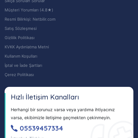
Sıkça Sorulan Sorular
Müşteri Yorumları (4.8★)
Resmi Bilirkişi: Netbilir.com
Satış Sözleşmesi
Gizlilik Politikası
KVKK Aydınlatma Metni
Kullanım Koşulları
İptal ve İade Şartları
Çerez Politikası
Hızlı İletişim Kanalları
Herhangi bir sorunuz varsa veya yardıma ihtiyacınız
varsa, ekibimizle iletişime geçmekten çekinmeyin.
05539457334