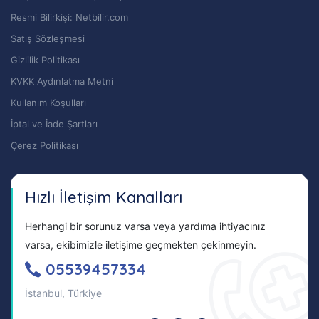
Resmi Bilirkişi: Netbilir.com
Satış Sözleşmesi
Gizlilik Politikası
KVKK Aydınlatma Metni
Kullanım Koşulları
İptal ve İade Şartları
Çerez Politikası
Hızlı İletişim Kanalları
Herhangi bir sorunuz varsa veya yardıma ihtiyacınız
varsa, ekibimizle iletişime geçmekten çekinmeyin.
05539457334
İstanbul, Türkiye