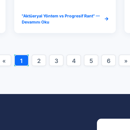
"Aktüeryal Yöntem vs Progresif Rant" —
Devamını Oku
«
1
2
3
4
5
6
»