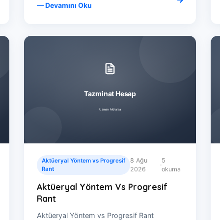
— Devamını Oku
8 Ağu
5
Aktüeryal Yöntem vs Progresif
·
Rant
2026
okuma
Aktüeryal Yöntem Vs Progresif
Rant
Aktüeryal Yöntem vs Progresif Rant