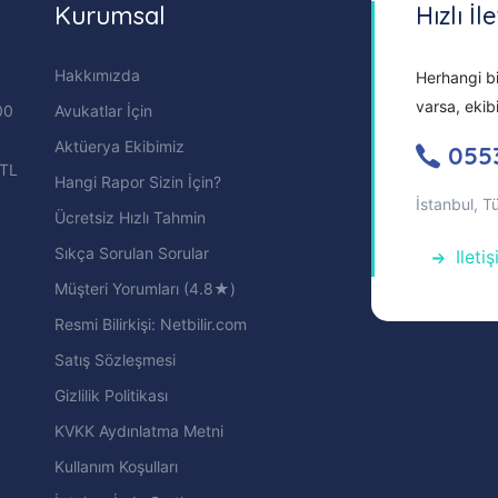
Kurumsal
Hızlı İl
Hakkımızda
Herhangi bi
varsa, ekib
00
Avukatlar İçin
Aktüerya Ekibimiz
055
 TL
Hangi Rapor Sizin İçin?
İstanbul, T
Ücretsiz Hızlı Tahmin
Sıkça Sorulan Sorular
Ileti
Müşteri Yorumları (4.8★)
Resmi Bilirkişi: Netbilir.com
Satış Sözleşmesi
Gizlilik Politikası
KVKK Aydınlatma Metni
Kullanım Koşulları