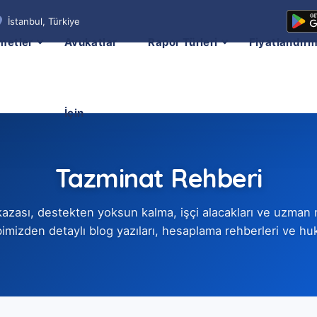
İstanbul, Türkiye
metler
Avukatlar
Rapor Türleri
Fiyatlandır
İçin
Tazminat Rehberi
ş kazası, destekten yoksun kalma, işçi alacakları ve uzman
mizden detaylı blog yazıları, hesaplama rehberleri ve huku