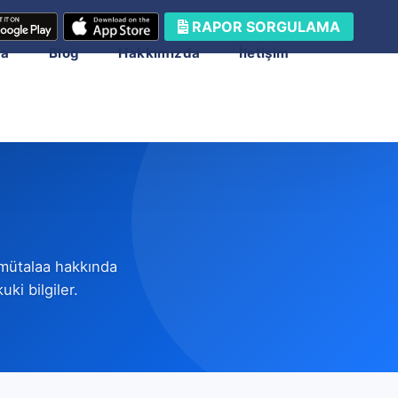
RAPOR SORGULAMA
ma
Blog
Hakkımızda
İletişim
 mütalaa hakkında
ki bilgiler.