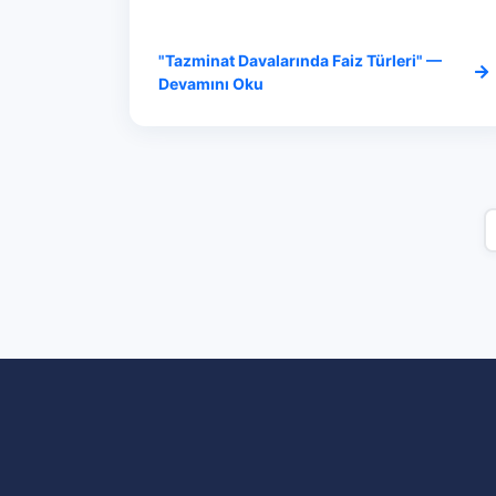
"Tazminat Davalarında Faiz Türleri" —
Devamını Oku