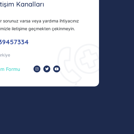
etişim Kanalları
r sorunuz varsa veya yardıma ihtiyacınız
imizle iletişime geçmekten çekinmeyin.
39457334
ürkiye
şim Formu