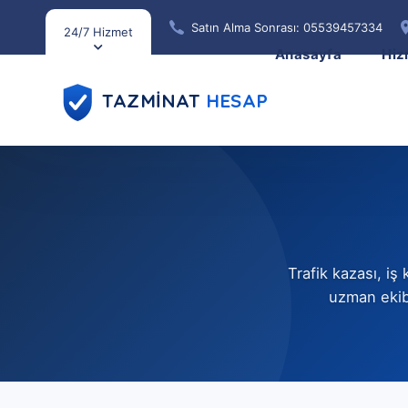
Satın Alma Sonrası: 05539457334
24/7 Hizmet
Anasayfa
Hiz
TAZMİNAT
HESAP
Trafik kazası, i
uzman ekibi