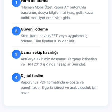
Form doldurma
1
"Hemen Mobil Özet Rapor Al" butonuyla
başvurun, dosya bilgilerinizi (yaş, gelir, kaza
tarihi, maluliyet oranı vb.) girin.
Güvenli ödeme
2
Kredi kartı, havale/EFT veya uygulama içi
ödeme. Tüm fiyatlar KDV dahildir.
Uzman ekip hazırlığı
3
Aktüerya ekibimiz dosyanızı Yargıtay içtihatları
ve TRH 2010 ışığında hesaplar (Anında).
Dijital teslim
4
Raporunuz PDF formatında e-posta ve
panelinizde. Sigorta süreci ve arabuluculuk için
hazır.