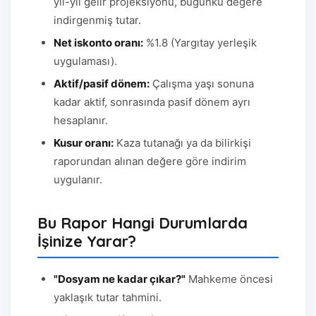
yıl-yıl gelir projeksiyonu, bugünkü değere
indirgenmiş tutar.
Net iskonto oranı:
%1.8 (Yargıtay yerleşik
uygulaması).
Aktif/pasif dönem:
Çalışma yaşı sonuna
kadar aktif, sonrasında pasif dönem ayrı
hesaplanır.
Kusur oranı:
Kaza tutanağı ya da bilirkişi
raporundan alınan değere göre indirim
uygulanır.
Bu Rapor Hangi Durumlarda
İşinize Yarar?
"Dosyam ne kadar çıkar?"
Mahkeme öncesi
yaklaşık tutar tahmini.