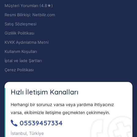
Müşteri Yorumları (4.8★)
Resmi Bilirkişi: Netbilir.com
Satış Sözleşmesi
Gizlilik Politikası
KVKK Aydınlatma Metni
Kullanım Koşulları
İptal ve İade Şartları
Çerez Politikası
Hızlı İletişim Kanalları
Herhangi bir sorunuz varsa veya yardıma ihtiyacınız
varsa, ekibimizle iletişime geçmekten çekinmeyin.
05539457334
İstanbul, Türkiye