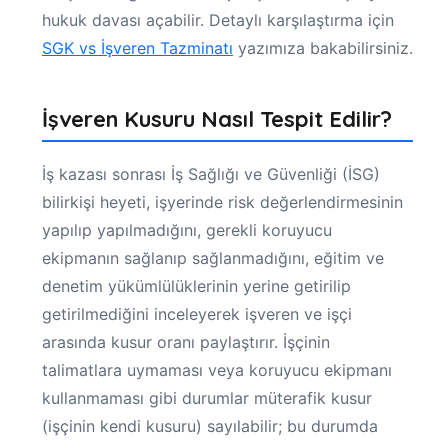
hukuk davası açabilir. Detaylı karşılaştırma için
SGK vs İşveren Tazminatı
yazımıza bakabilirsiniz.
İşveren Kusuru Nasıl Tespit Edilir?
İş kazası sonrası İş Sağlığı ve Güvenliği (İSG)
bilirkişi heyeti, işyerinde risk değerlendirmesinin
yapılıp yapılmadığını, gerekli koruyucu
ekipmanın sağlanıp sağlanmadığını, eğitim ve
denetim yükümlülüklerinin yerine getirilip
getirilmediğini inceleyerek işveren ve işçi
arasında kusur oranı paylaştırır. İşçinin
talimatlara uymaması veya koruyucu ekipmanı
kullanmaması gibi durumlar müterafik kusur
(işçinin kendi kusuru) sayılabilir; bu durumda