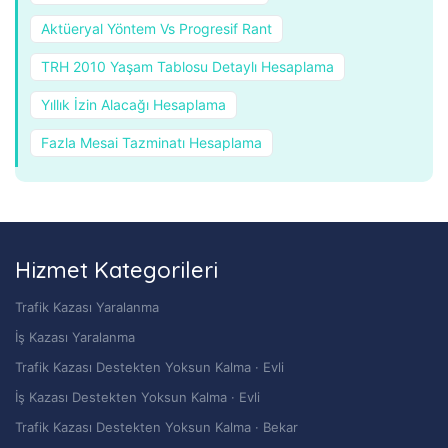
Aktüeryal Yöntem Vs Progresif Rant
TRH 2010 Yaşam Tablosu Detaylı Hesaplama
Yıllık İzin Alacağı Hesaplama
Fazla Mesai Tazminatı Hesaplama
Hizmet Kategorileri
Trafik Kazası Yaralanma
İş Kazası Yaralanma
Trafik Kazası Destekten Yoksun Kalma · Evli
İş Kazası Destekten Yoksun Kalma · Evli
Trafik Kazası Destekten Yoksun Kalma · Bekar