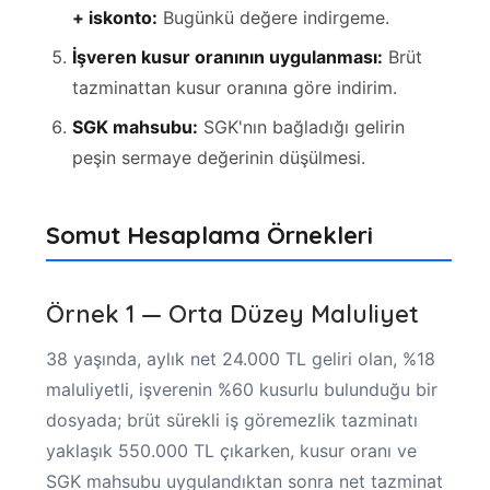
+ iskonto:
Bugünkü değere indirgeme.
İşveren kusur oranının uygulanması:
Brüt
tazminattan kusur oranına göre indirim.
SGK mahsubu:
SGK'nın bağladığı gelirin
peşin sermaye değerinin düşülmesi.
Somut Hesaplama Örnekleri
Örnek 1 — Orta Düzey Maluliyet
38 yaşında, aylık net 24.000 TL geliri olan, %18
maluliyetli, işverenin %60 kusurlu bulunduğu bir
dosyada; brüt sürekli iş göremezlik tazminatı
yaklaşık 550.000 TL çıkarken, kusur oranı ve
SGK mahsubu uygulandıktan sonra net tazminat