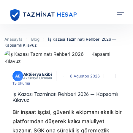
TAZMİNAT
HESAP
Anasayfa
›
Blog
›
İş Kazası Tazminatı Rehberi 2026 —
Kapsamlı Kılavuz
Aktüerya Ekibi
AE
·
8 Ağustos 2026
·
Aktüerya Uzmanı
13 okuma
İş Kazası Tazminatı Rehberi 2026 — Kapsamlı
Kılavuz
Bir inşaat işçisi, güvenlik ekipmanı eksik bir
platformdan düşerek kalıcı maluliyet
kazanır. SGK ona sürekli iş göremezlik